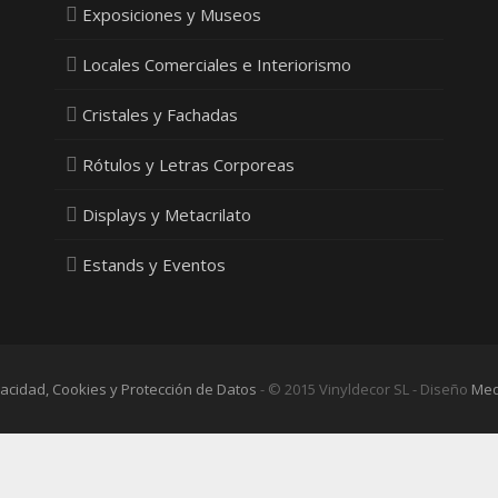
Exposiciones y Museos
Locales Comerciales e Interiorismo
Cristales y Fachadas
Rótulos y Letras Corporeas
Displays y Metacrilato
Estands y Eventos
ivacidad, Cookies y Protección de Datos
- © 2015 Vinyldecor SL - Diseño
Med