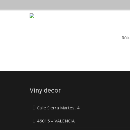
Rótu
Vinyldecor
Calle Sierra Martes, 4
46015 – VALENCIA