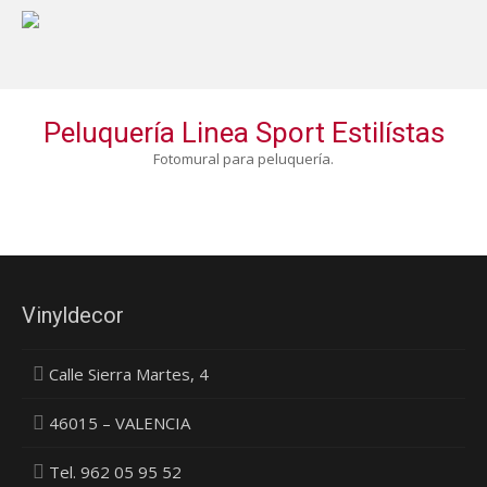
Peluquería Linea Sport Estilístas
Fotomural para peluquería.
Vinyldecor
Calle Sierra Martes, 4
46015 – VALENCIA
Tel. 962 05 95 52