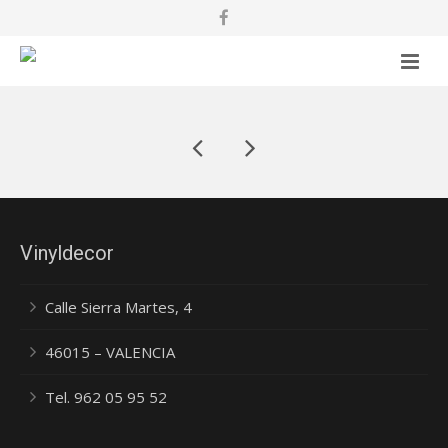
VINYLDECOR
SERVICIOS
PROYECTOS
NOSOTROS
Vinyldecor
CONTACTO
Calle Sierra Martes, 4
BLOG
46015 – VALENCIA
Tel. 962 05 95 52