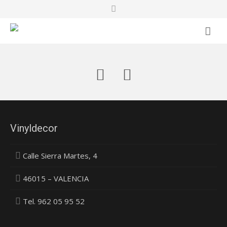
VINYLDECOR
SERVICIOS
PROYECTOS
NOSOTROS
Vinyldecor
CONTACTO
Calle Sierra Martes, 4
BLOG
46015 – VALENCIA
Tel. 962 05 95 52