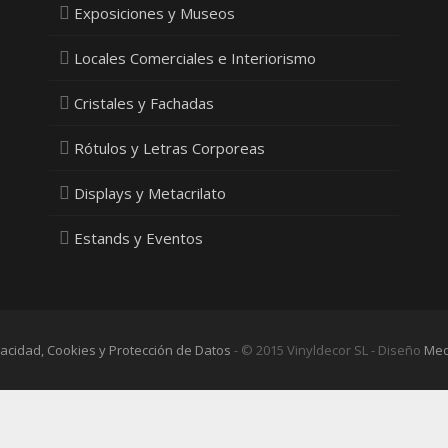
Exposiciones y Museos
Locales Comerciales e Interiorismo
Cristales y Fachadas
Rótulos y Letras Corporeas
Displays y Metacrilato
Estands y Eventos
ivacidad, Cookies y Protección de Datos
- © 2015 Vinyldecor SL - Diseño
Med