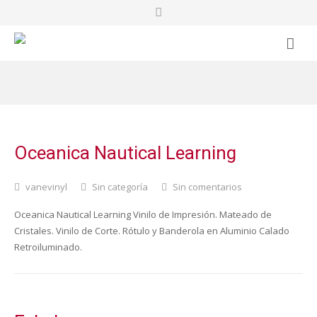
VINYLDECOR
SERVICIOS
PROYECTOS
Oceanica Nautical Learning
NOSOTROS
vanevinyl
Sin categoría
Sin comentarios
CONTACTO
Oceanica Nautical Learning Vinilo de Impresión. Mateado de
Cristales. Vinilo de Corte. Rótulo y Banderola en Aluminio Calado
BLOG
Retroiluminado.