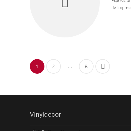
Exposición
de Impresi
1
2
…
8
Vinyldecor