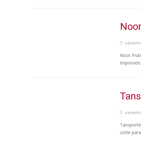
Noor
vanevin
Noor Frute
Impresión,
Tans
vanevin
Tansportes
corte para