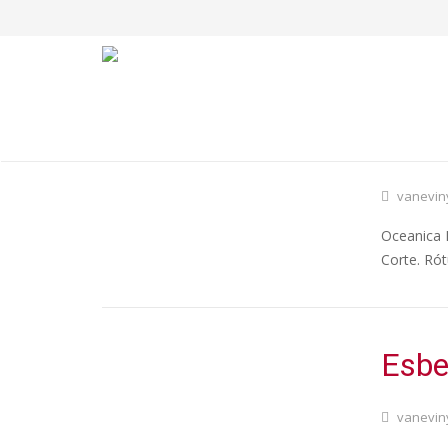
Ocea
vanevin
Oceanica N
Corte. Ró
Esbe
vanevin