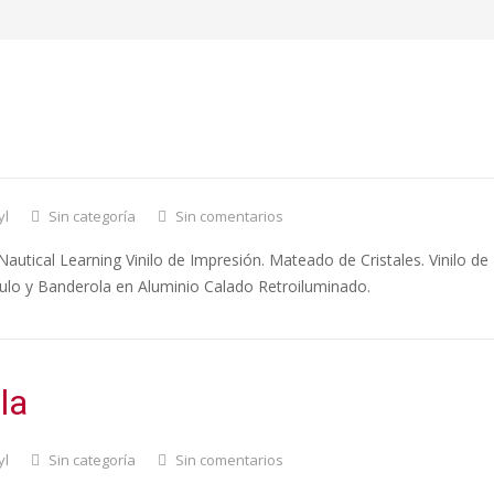
nica Nautical Learning
yl
Sin categoría
Sin comentarios
autical Learning Vinilo de Impresión. Mateado de Cristales. Vinilo de
tulo y Banderola en Aluminio Calado Retroiluminado.
la
yl
Sin categoría
Sin comentarios