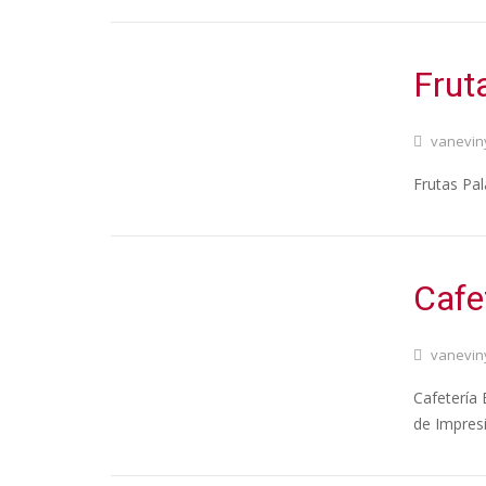
Frut
vanevin
Frutas Pal
Cafe
vanevin
Cafetería 
de Impres