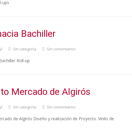
l-ups
acia Bachiller
yl
Sin categoría
Sin comentarios
achiller Roll-up
to Mercado de Algirós
yl
Sin categoría
Sin comentarios
cado de Algirós Diseño y realización de Proyecto. Vinilo de
.