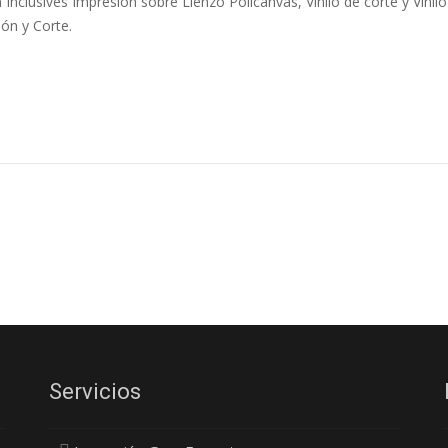
 Inclusives Impresión sobre Lienzo Policanvas, Vinilo de corte y Vinilo
ón y Corte.
Servicios