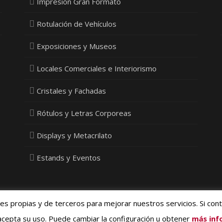
Impresión Gran Formato
Rotulación de Vehículos
Exposiciones y Museos
Locales Comerciales e Interiorismo
Cristales y Fachadas
Rótulos y Letras Corporeas
Displays y Metacrilato
Estands y Eventos
ies propias y de terceros para mejorar nuestros servicios. Si con
ivacidad, Cookies y Protección de Datos
- © 2015 Vinyldecor SL - Diseño
Med
cepta su uso. Puede cambiar la configuración u obtener
más inf