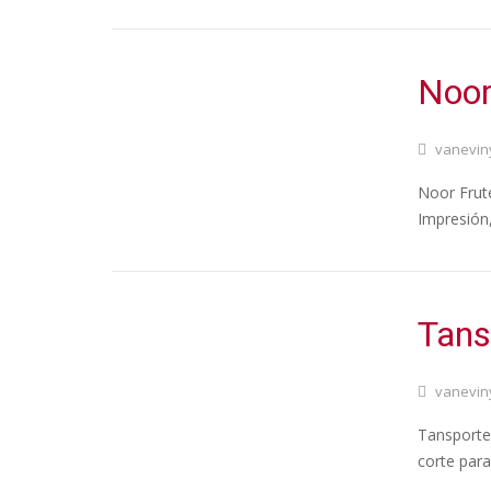
Noor
vanevin
Noor Frute
Impresión,
Tans
vanevin
Tansportes
corte para