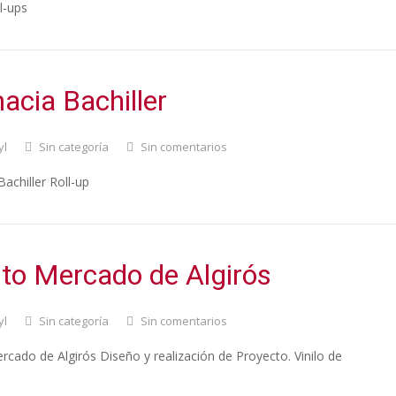
l-ups
acia Bachiller
yl
Sin categoría
Sin comentarios
achiller Roll-up
to Mercado de Algirós
yl
Sin categoría
Sin comentarios
cado de Algirós Diseño y realización de Proyecto. Vinilo de
.