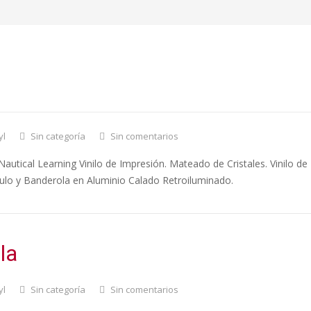
nica Nautical Learning
yl
Sin categoría
Sin comentarios
autical Learning Vinilo de Impresión. Mateado de Cristales. Vinilo de
tulo y Banderola en Aluminio Calado Retroiluminado.
la
yl
Sin categoría
Sin comentarios