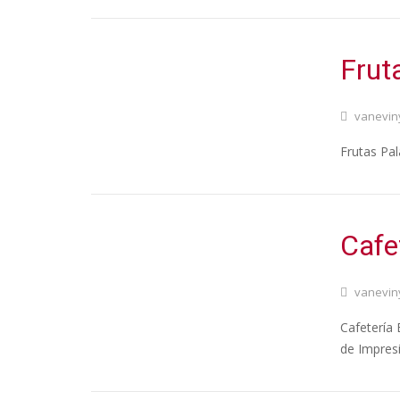
Frut
vanevin
Frutas Pal
Cafe
vanevin
Cafetería 
de Impres