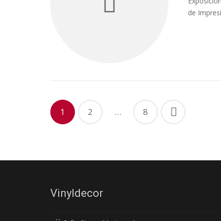
Exposición
de Impresi
1
2
…
8
Vinyldecor