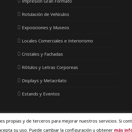
Impresión Gran Formato
Rotulación de Vehículos
Exposiciones y Museos
Locales Comerciales e Interiorismo
Cristales y Fachadas
Rótulos y Letras Corporeas
Displays y Metacrilato
Estands y Eventos
ies propias y de terceros para mejorar nuestros servicios. Si con
ivacidad, Cookies y Protección de Datos
- © 2015 Vinyldecor SL - Diseño
Med
cepta su uso. Puede cambiar la configuración u obtener
más inf