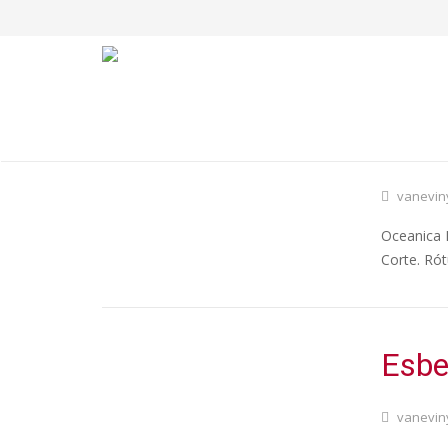
Ocea
vanevin
Oceanica N
Corte. Ró
Esbe
vanevin