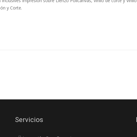
 Inclusives Impresión sobre Lienzo Policanvas, Vinilo de corte y Vinilo
ón y Corte.
Servicios