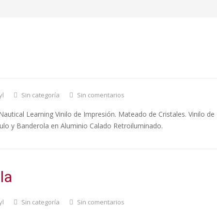
nica Nautical Learning
yl
Sin categoría
Sin comentarios
autical Learning Vinilo de Impresión. Mateado de Cristales. Vinilo de
tulo y Banderola en Aluminio Calado Retroiluminado.
la
yl
Sin categoría
Sin comentarios