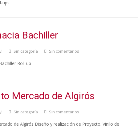
l-ups
acia Bachiller
yl
Sin categoría
Sin comentarios
achiller Roll-up
to Mercado de Algirós
yl
Sin categoría
Sin comentarios
cado de Algirós Diseño y realización de Proyecto. Vinilo de
.