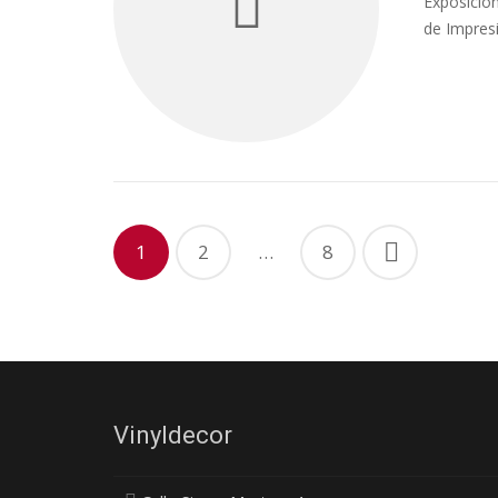
Exposición
de Impresi
1
2
…
8
Vinyldecor