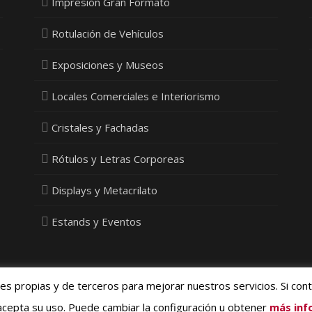
Impresión Gran Formato
Rotulación de Vehículos
Exposiciones y Museos
Locales Comerciales e Interiorismo
Cristales y Fachadas
Rótulos y Letras Corporeas
Displays y Metacrilato
Estands y Eventos
ies propias y de terceros para mejorar nuestros servicios. Si con
ivacidad, Cookies y Protección de Datos
- © 2015 Vinyldecor SL - Diseño
Med
cepta su uso. Puede cambiar la configuración u obtener
más inf