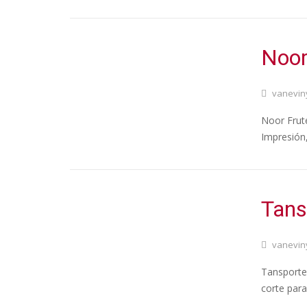
Noor
vanevin
Noor Frute
Impresión,
Tans
vanevin
Tansportes
corte para