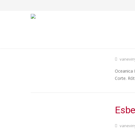
Ocea
vanevin
Oceanica N
Corte. Ró
Esbe
vanevin