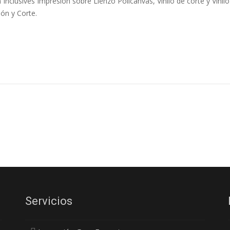
 Inclusives Impresión sobre Lienzo Policanvas, Vinilo de corte y Vinilo
ón y Corte.
Servicios