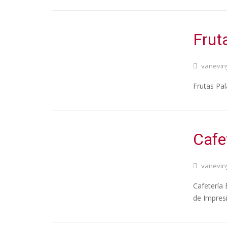
Frut
vanevin
Frutas Pal
Cafe
vanevin
Cafetería 
de Impres