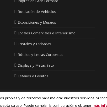
Impresión Gran Formato
Rotulación de Vehículos
Exposiciones y Museos
Locales Comerciales e Interiorismo
Cristales y Fachadas
Rótulos y Letras Corporeas
Displays y Metacrilato
Estands y Eventos
ies propias y de terceros para mejorar nuestros servicios. Si con
ivacidad, Cookies y Protección de Datos
- © 2015 Vinyldecor SL - Diseño
Med
cepta su uso. Puede cambiar la configuración u obtener
más inf