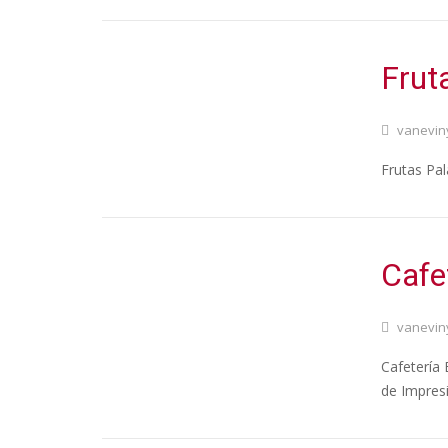
Frut
vanevin
Frutas Pal
Cafe
vanevin
Cafetería 
de Impres