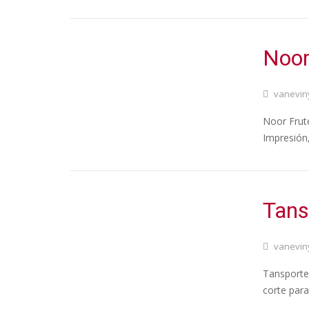
Noor
vanevin
Noor Frute
Impresión,
Tans
vanevin
Tansportes
corte para