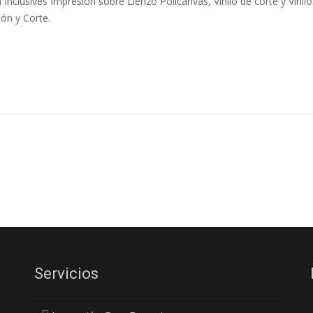
 Inclusives Impresión sobre Lienzo Policanvas, Vinilo de corte y Vinilo
ón y Corte.
Servicios