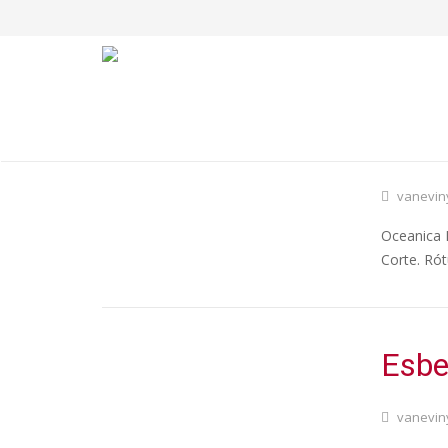
Ocea
vanevin
Oceanica N
Corte. Ró
Esbe
vanevin