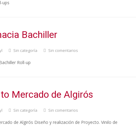
l-ups
acia Bachiller
yl
Sin categoría
Sin comentarios
achiller Roll-up
to Mercado de Algirós
yl
Sin categoría
Sin comentarios
cado de Algirós Diseño y realización de Proyecto. Vinilo de
.