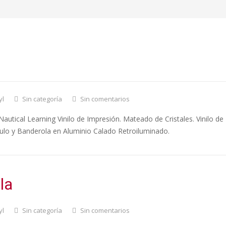
nica Nautical Learning
yl
Sin categoría
Sin comentarios
autical Learning Vinilo de Impresión. Mateado de Cristales. Vinilo de
tulo y Banderola en Aluminio Calado Retroiluminado.
la
yl
Sin categoría
Sin comentarios