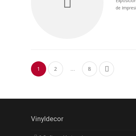
Exposición
de Impresi
1
2
…
8
Vinyldecor