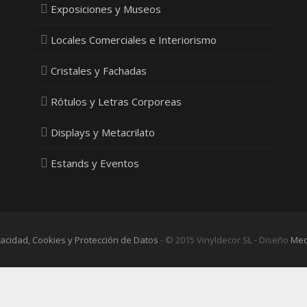
Exposiciones y Museos
Locales Comerciales e Interiorismo
Cristales y Fachadas
Rótulos y Letras Corporeas
Displays y Metacrilato
Estands y Eventos
ivacidad, Cookies y Protección de Datos
- © 2015 Vinyldecor SL - Diseño
Med