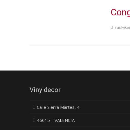
Cong
raulvice
Vinyldecor
Calle Sierra Martes, 4
46015 – VALENCIA