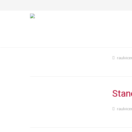
Stan
raulvice
Stand
raulvice