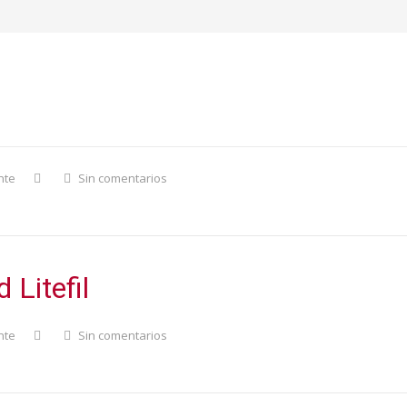
d Oeneker
nte
Sin comentarios
 Litefil
nte
Sin comentarios