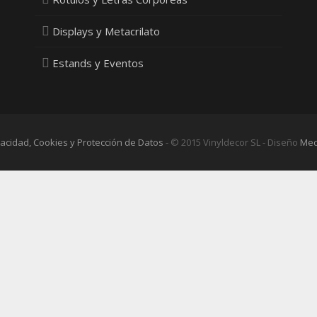
Displays y Metacrilato
Estands y Eventos
ivacidad, Cookies y Protección de Datos
- © 2015 Vinyldecor SL - Diseño
Med