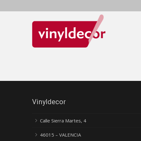
Vinyldecor
Calle Sierra Martes, 4
46015 – VALENCIA