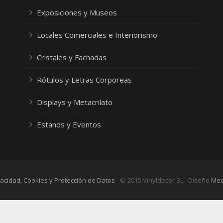
Exposiciones y Museos
Locales Comerciales e Interiorismo
Cristales y Fachadas
Rótulos y Letras Corporeas
Displays y Metacrilato
Estands y Eventos
ivacidad, Cookies y Protección de Datos
- © 2015 Vinyldecor SL - Diseño
Med