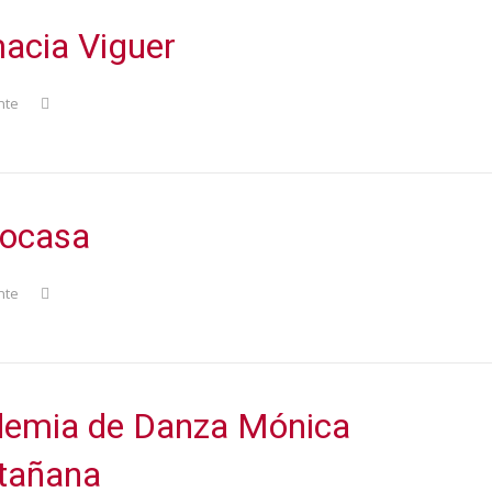
acia Viguer
nte
ocasa
nte
emia de Danza Mónica
tañana