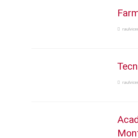
Farm
raulvice
Tecn
raulvice
Acad
Mon