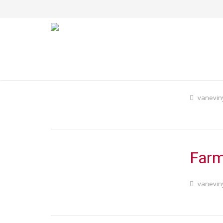
Esbe
vanevin
Farm
vanevin