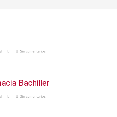
la
yl
Sin comentarios
acia Bachiller
yl
Sin comentarios