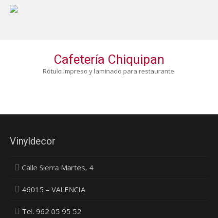
Cafetería Chiquipan
Rótulo impreso y laminado para restaurante.
Vinyldecor
Calle Sierra Martes, 4
46015 – VALENCIA
Tel. 962 05 95 52