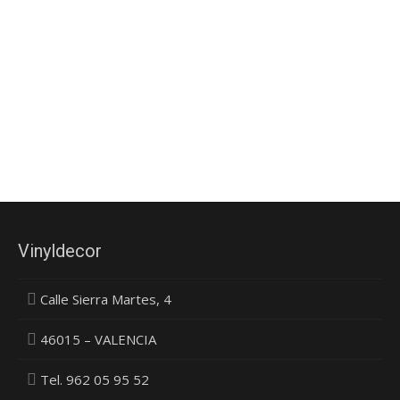
en Vinyldecor, damos vida a sus
ideas
Vinyldecor
Calle Sierra Martes, 4
46015 – VALENCIA
Tel. 962 05 95 52