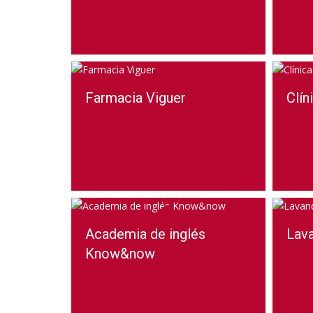
Farmacia Viguer
Clín
Academia de inglés
Lava
Know&now