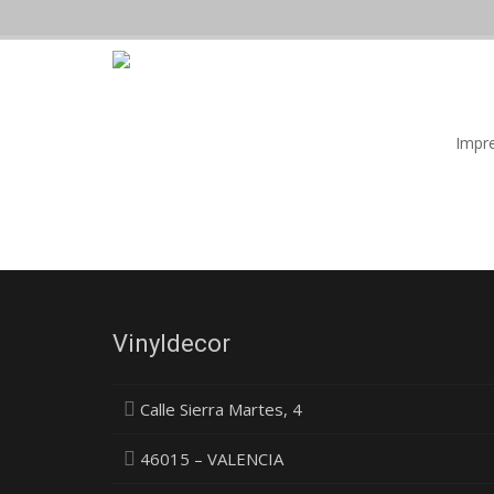
Impre
Vinyldecor
Calle Sierra Martes, 4
46015 – VALENCIA