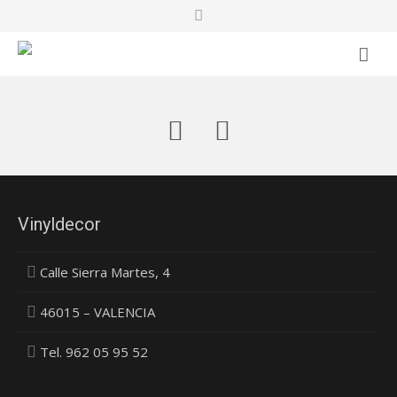
VINYLDECOR
SERVICIOS
PROYECTOS
NOSOTROS
Vinyldecor
CONTACTO
Calle Sierra Martes, 4
BLOG
46015 – VALENCIA
Tel. 962 05 95 52