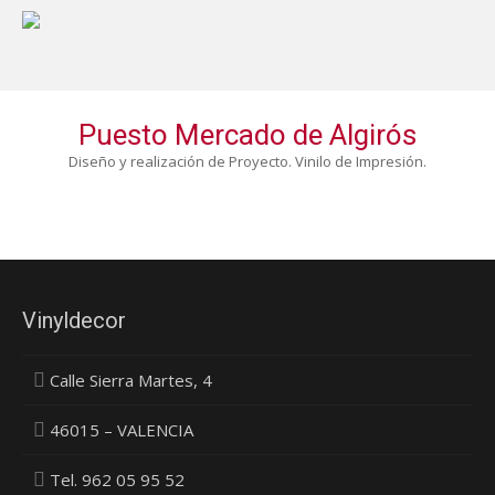
Puesto Mercado de Algirós
Diseño y realización de Proyecto. Vinilo de Impresión.
Vinyldecor
Calle Sierra Martes, 4
46015 – VALENCIA
Tel. 962 05 95 52