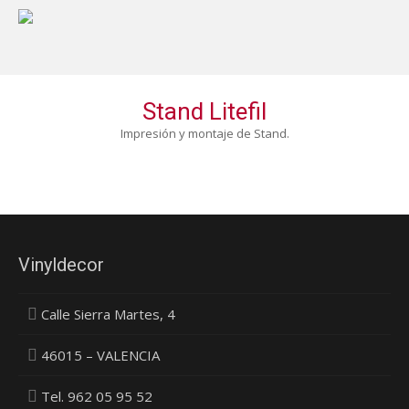
Stand Litefil
Impresión y montaje de Stand.
Vinyldecor
Calle Sierra Martes, 4
46015 – VALENCIA
Tel. 962 05 95 52