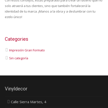
Con estos consejos, estás preparado para crear un diseño que no
solo atraerá a tus clientes, sino que también fortalecerá la
identidad de tu marca. ¡Manos a la obra y a deslumbrar con tu
estilo único!
Categories
Impresión Gran Formato
Sin categoría
Vinyldecor
Calle Sierra Martes, 4